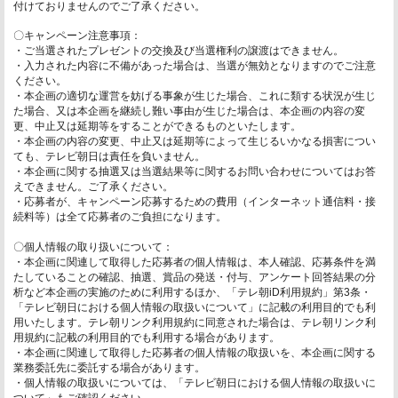
付けておりませんのでご了承ください。
〇キャンペーン注意事項：
・ご当選されたプレゼントの交換及び当選権利の譲渡はできません。
・入力された内容に不備があった場合は、当選が無効となりますのでご注意
ください。
・本企画の適切な運営を妨げる事象が生じた場合、これに類する状況が生じ
た場合、又は本企画を継続し難い事由が生じた場合は、本企画の内容の変
更、中止又は延期等をすることができるものといたします。
・本企画の内容の変更、中止又は延期等によって生じるいかなる損害につい
ても、テレビ朝日は責任を負いません。
・本企画に関する抽選又は当選結果等に関するお問い合わせについてはお答
えできません。ご了承ください。
・応募者が、キャンペーン応募するための費用（インターネット通信料・接
続料等）は全て応募者のご負担になります。
〇個人情報の取り扱いについて：
・本企画に関連して取得した応募者の個人情報は、本人確認、応募条件を満
たしていることの確認、抽選、賞品の発送・付与、アンケート回答結果の分
析など本企画の実施のために利用するほか、「テレ朝iD利用規約」第3条・
「テレビ朝日における個人情報の取扱いについて」に記載の利用目的でも利
用いたします。テレ朝リンク利用規約に同意された場合は、テレ朝リンク利
用規約に記載の利用目的でも利用する場合があります。
・本企画に関連して取得した応募者の個人情報の取扱いを、本企画に関する
業務委託先に委託する場合があります。
・個人情報の取扱いについては、「テレビ朝日における個人情報の取扱いに