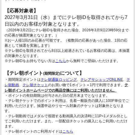
【応募対象者】
2027年3月31日（水）までにテレ朝iDを取得されてから7
日以内のお客様が対象となります。
（2026年3月2日にテレ朝iDを取得された場合、2026年3月9日23時59分まで
の応募が抽選対象となります。）
※お一人様1回のみ応募が可能です。（複数回の応募があった場合、1回の応
募として抽選を実施します）
※テレ朝iDを取得されてから8日以上経過されているお客様の応募は、本抽選
の対象外となります。
※テレ朝iDをお持ちでない方は
こちら
から無料でご登録いただけます。
【テレ朝ポイント
について】
(期間限定)
・期間限定ポイントは
テレ朝通販ロッピング
、
テレアサショップONLINE
、
テ
レ朝動画
、
テレ朝チケット
のお買い物で1ポイント＝1円で利用できます。
テ
レ朝ポイントホームページでの商品交換にはご利用いただけません。
・ポイントの有効期限は付与された日の翌月末までとなります。
・テレ朝チケットでのポイント利用は、先着一般販売の購入に100P単位でご
利用いただけます。抽選申込やリセール対象のチケットは対象外となりま
す。
・テレ朝動画ではメダルで視聴する動画購入の決済時に11P=1メダル分とし
てご利用いただけます。また、一部配信チケットの購入にもご利用いただけ
ます。
・テレ朝ポイントのご利用ガイドは
こちら