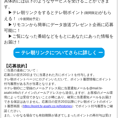
具体的には以下のようなサービスを受けることができま
す。
▶テレ朝リンクをするとテレ朝ポイント
がもら
(期間限定)
える！
（今後開始予定）
▶リモコンから簡単にデータ放送プレゼント企画に応募
可能に！
▶ご覧になった番組などをもとにあなたにあった情報を
お届け！
ー テレ朝リンクについてさらに詳しく ー
【応募規約】
〇当選の連絡について：
応募日の翌月20日までに当選された方にポイントを付与します。
テレ朝ポイントページにログインいただいて、ポイント履歴情報にポイント
付与履歴がある方が当選となります。
※テレ朝iDにご登録のメールアドレス宛に当選通知メールを@mail.tv-
asahi.infoのドメインのメールアドレスから送信しますが、お客様のメール環
境によっては受信できないことが稀にあり、確実に当選通知メールをお届け
できる保証はありません。応募日の翌月20日以降にテレ朝ポイントのポイン
ト履歴画面（
https://point.tv-asahi.co.jp/histories
）でポイント付与履歴をご確
認ください。
また、いかなる場合でも有効期限が過ぎてしまったポイントの再付与は受け