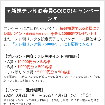
▼新規
テレ朝iD会員GO!GO!キャンペー
ン
▼
アンケートにご回答いただくと、
毎月抽選で555名様にテ
レ朝ポイント
を最大10000Pプレゼント！
(期間限定ポイント)
また、テレ朝リンクを設定完了してアンケートに回答する
と、
「テレ朝リンク賞（5000P）」にも応募できる！
【プレゼント内容：テレ朝ポイント
】
(期間限定)
・A賞：
10,000円分
×
5名様
・B賞：
1,000円分
×
500名様
・テレ朝リンク賞：
5,000円分
×
50名様
※抽選時に、1台以上のテレビ端末とテレ朝リンクしているテレ朝iDが「テレ
朝リンク賞」の対象になります。
【アンケート受付期間】
2026年3月2日（月）～ 2027年4月7日（水）（予定）
※上記キャンペーンの期間／内容は、予告なく変更・終了する場合がありま
す。予めご了承ください。